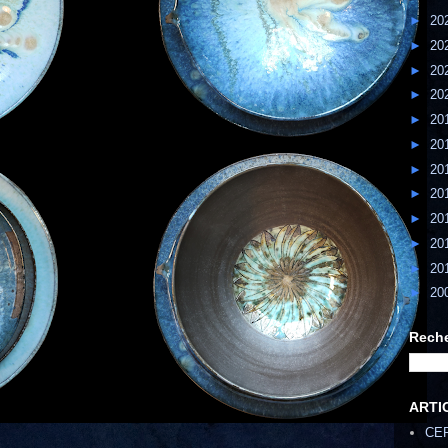
►
20
►
20
►
20
►
20
►
20
►
20
►
20
►
20
►
20
►
20
►
20
►
20
Reche
ARTI
CE