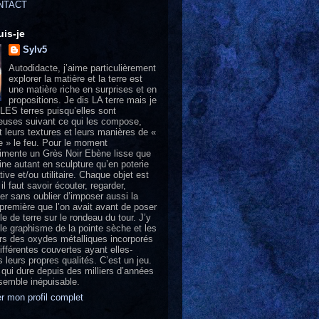
NTACT
uis-je
Sylv5
Autodidacte, j’aime particulièrement
explorer la matière et la terre est
une matière riche en surprises et en
propositions. Je dis LA terre mais je
LES terres puisqu’elles sont
uses suivant ce qui les compose,
t leurs textures et leurs manières de «
e » le feu. Pour le moment
rimente un Grès Noir Ebène lisse que
line autant en sculpture qu’en poterie
ive et/ou utilitaire. Chaque objet est
 il faut savoir écouter, regarder,
er sans oublier d’imposer aussi la
 première que l’on avait avant de poser
le de terre sur le rondeau du tour. J’y
 le graphisme de la pointe sèche et les
rs des oxydes métalliques incorporés
ifférentes couvertes ayant elles-
leurs propres qualités. C’est un jeu.
 qui dure depuis des milliers d’années
 semble inépuisable.
er mon profil complet