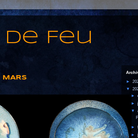
 de Feu
Archi
E MARS
►
20
▼
20
►
►
▼
►
►