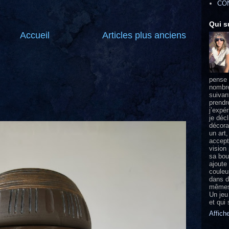
CO
Qui s
Accueil
Articles plus anciens
pense 
nombre
suivan
prendr
j’expé
je déc
décorat
un art,
accept
vision
sa bou
ajoute
couleu
dans d
mêmes 
Un jeu
et qui
Affich