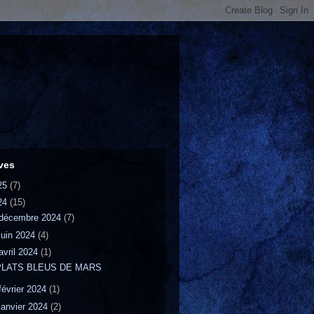
ves
25
(7)
24
(15)
décembre 2024
(7)
juin 2024
(4)
avril 2024
(1)
PLATS BLEUS DE MARS
février 2024
(1)
janvier 2024
(2)