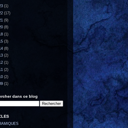
23
(1)
22
(17)
21
(9)
20
(8)
18
(1)
15
(3)
14
(8)
13
(2)
12
(1)
11
(2)
10
(2)
09
(1)
rcher dans ce blog
CLES
RAMIQUES