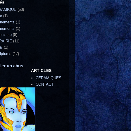
lés
RAMIQUE
(53)
o
(1)
nements
(1)
nements
(1)
phisme
(8)
RAIRIE
(11)
al
(1)
lptures
(17)
ler un abus
ARTICLES
CERAMIQUES
CONTACT