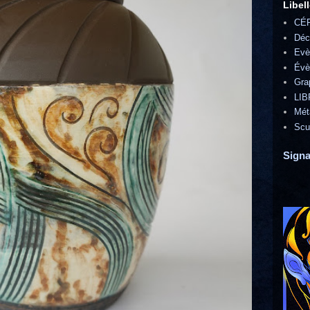
Libel
CÉ
Déc
Evè
Évè
Gra
LIB
Mét
Scu
Signa