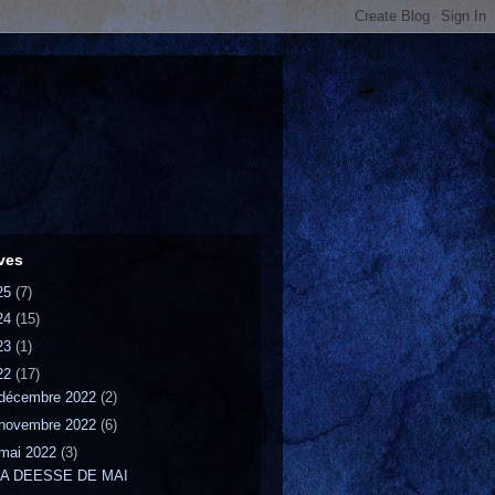
ves
25
(7)
24
(15)
23
(1)
22
(17)
décembre 2022
(2)
novembre 2022
(6)
mai 2022
(3)
LA DEESSE DE MAI