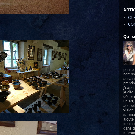
ARTI
CE
CO
Qui s
pense 
nombre
suivan
prendr
j’expé
je déc
décorat
un art,
accept
vision
sa bou
ajoute
couleu
dans d
mêmes 