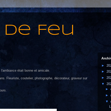
 de Feu
Archi
►
20
 l'ambiance était bonne et amicale.
►
20
►
20
ans. Fleuriste, coutelier, photographe, décorateur, graveur sur
▼
20
►
ours.
►
▼