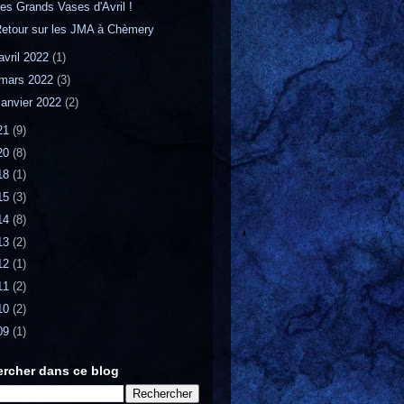
es Grands Vases d'Avril !
etour sur les JMA à Chèmery
avril 2022
(1)
mars 2022
(3)
janvier 2022
(2)
21
(9)
20
(8)
18
(1)
15
(3)
14
(8)
13
(2)
12
(1)
11
(2)
10
(2)
09
(1)
rcher dans ce blog