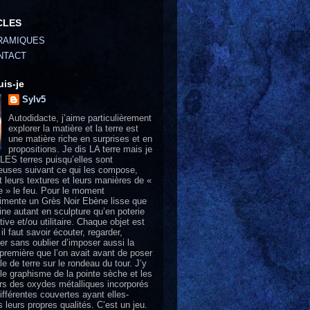
CLES
RAMIQUES
NTACT
uis-je
Sylv5
Autodidacte, j’aime particulièrement
explorer la matière et la terre est
une matière riche en surprises et en
propositions. Je dis LA terre mais je
LES terres puisqu’elles sont
uses suivant ce qui les compose,
t leurs textures et leurs manières de «
e » le feu. Pour le moment
rimente un Grès Noir Ebène lisse que
line autant en sculpture qu’en poterie
ive et/ou utilitaire. Chaque objet est
 il faut savoir écouter, regarder,
er sans oublier d’imposer aussi la
 première que l’on avait avant de poser
le de terre sur le rondeau du tour. J’y
 le graphisme de la pointe sèche et les
rs des oxydes métalliques incorporés
ifférentes couvertes ayant elles-
leurs propres qualités. C’est un jeu.