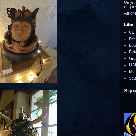
Un jeu
et qui
Affich
Libel
CÉ
Déc
Evè
Évè
Gra
LIB
Mét
Scu
Signa