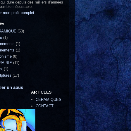
 qui dure depuis des milliers d’années
 semble inépuisable.
er mon profil complet
lés
RAMIQUE
(53)
o
(1)
nements
(1)
nements
(1)
phisme
(8)
RAIRIE
(11)
al
(1)
lptures
(17)
ler un abus
ARTICLES
CERAMIQUES
CONTACT