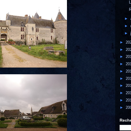
L
R
►
►
►
►
20
►
20
►
20
►
20
►
20
►
20
►
20
►
20
►
20
►
20
Reche